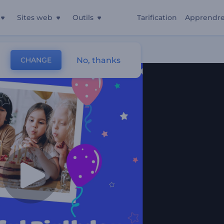
Sites web
Outils
Tarification
Apprendr
No, thanks
CHANGE