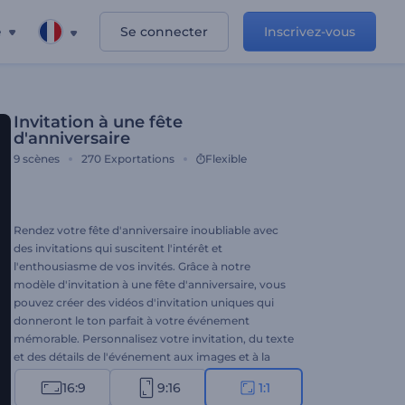
e
Se connecter
Inscrivez-vous
Invitation à une fête
d'anniversaire
9
scènes
270
Exportations
Flexible
Rendez votre fête d'anniversaire inoubliable avec
des invitations qui suscitent l'intérêt et
l'enthousiasme de vos invités. Grâce à notre
modèle d'invitation à une fête d'anniversaire, vous
pouvez créer des vidéos d'invitation uniques qui
donneront le ton parfait à votre événement
mémorable. Personnalisez votre invitation, du texte
et des détails de l'événement aux images et à la
musique, afin qu'elle corresponde au style et au
16:9
9:16
1:1
thème de votre fête. Qu'il s'agisse de votre