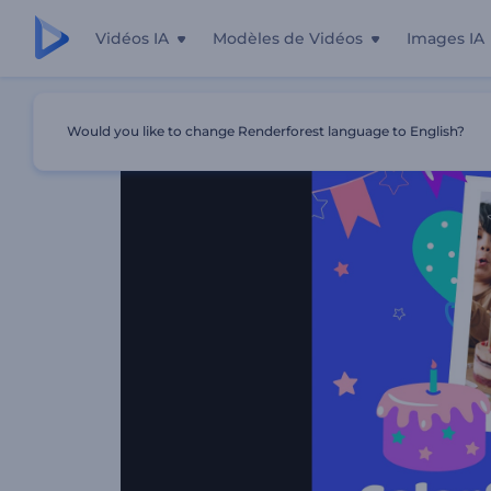
Vidéos IA
Modèles de Vidéos
Images IA
Accueil
Modèles
Invitation À Une Fête D'anniversaire
Would you like to change Renderforest language to English?