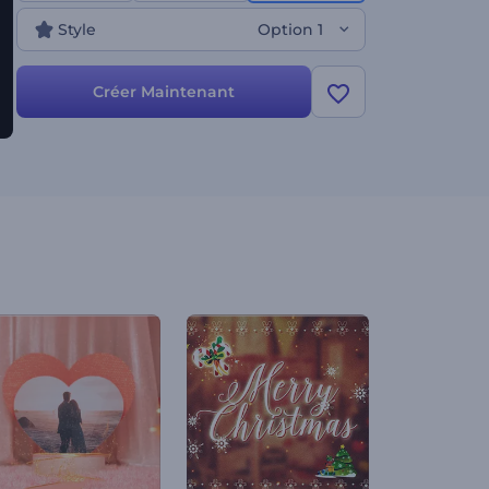
anniversaire ou de celui d'un enfant, d'un
Style
Option 1
événement marquant ou d'une fête surprise, ce
modèle est idéal pour répondre à vos besoins.
Créez dès maintenant et rendez votre fête vraiment
Créer Maintenant
remarquable !