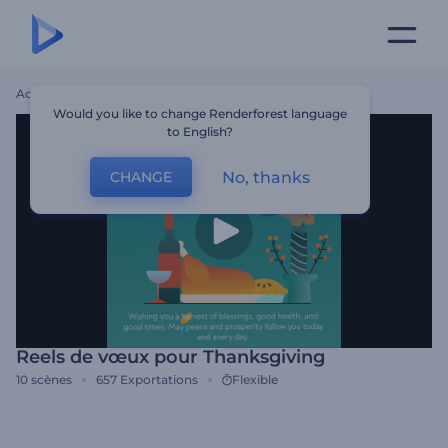
Accueil
Modèles
Reels De Vœux Pour Thanksgiving
Would you like to change Renderforest language
to English?
No, thanks
CHANGE
Reels de vœux pour Thanksgiving
10
scènes
657
Exportations
Flexible