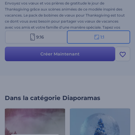
Envoyez vos vœux et vos prières de gratitude le jour de
Thanksgiving grâce aux scènes animées de ce modèle inspiré des
vacances. Le pack de bobines de vœux pour Thanksgiving est tout
ce dont vous avez besoin pour partager vos vœux de vacances
avec vos amis et votre famille d'une manière spéciale. Tapez vos
messages, insérez vos fichiers multimédia et ajoutez une piste
9:16
1:1
musicale pour obtenir une animation vidéo professionnelle en
moins d'une minute. Parfaitement adapté aux intros de vacances,
aux vœux vidéo, aux invitations à des fêtes et à bien d'autres
Créer Maintenant
choses encore. Essayez-le dès maintenant !
Dans la catégorie
Diaporamas