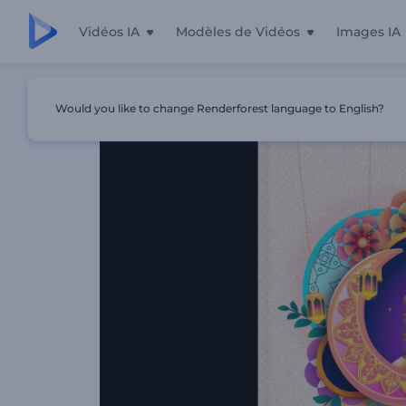
Vidéos IA
Modèles de Vidéos
Images IA
Accueil
Modèles
Vidéo Opener Colorée De Ramadan
Would you like to change Renderforest language to English?