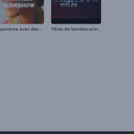
Diaporama avec des particules éclaboussantes
Titres de bandes-annonces d'action