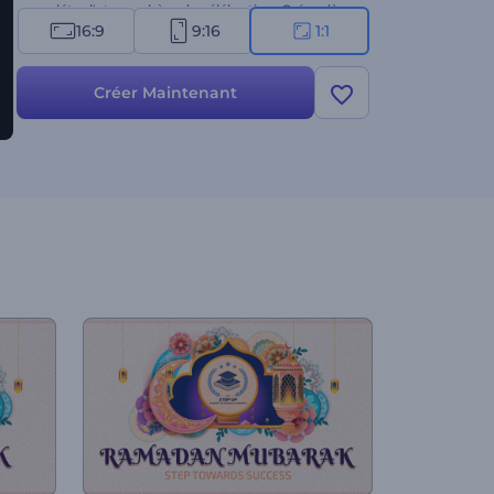
compléter l'atmosphère de célébration. Créez dès
16:9
9:16
1:1
maintenant et propagez l'esprit du Ramadan !
Créer Maintenant