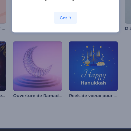
Got it
Vidéo de vœux pour Maha Shivratri
Animation de vœux Tanabata
Ouverture sorcière pour Halloween
Intro nuit scintillante de Ramadan
Ouverture de Ramadan cristal
Reels de voeux pour Hanukah