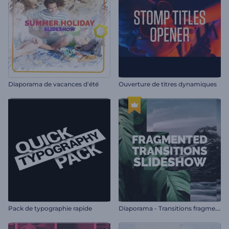
Diaporama de vacances d'été
Ouverture de titres dynamiques
D
iaporama - Transitions fragmentées
Pack de typographie rapide