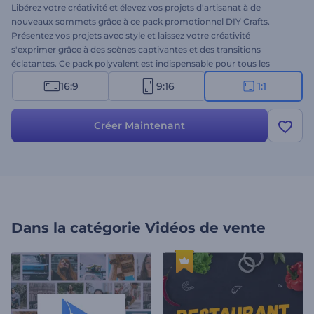
Libérez votre créativité et élevez vos projets d'artisanat à de
nouveaux sommets grâce à ce pack promotionnel DIY Crafts.
Présentez vos projets avec style et laissez votre créativité
s'exprimer grâce à des scènes captivantes et des transitions
éclatantes. Ce pack polyvalent est indispensable pour tous les
amateurs de bricolage et les entreprises d'artisanat, car il vous
16:9
9:16
1:1
permet de créer un contenu unique et captivant en quelques
minutes. Sélectionnez les scènes qui correspondent le mieux à vos
idées, tapez vos textes promotionnels, choisissez une musique de
Créer Maintenant
fond dans notre bibliothèque musicale ou téléchargez votre voix
off. Essayez dès maintenant et voyez vos créations prendre vie dans
ce remarquable modèle !
Dans la catégorie
Vidéos de vente