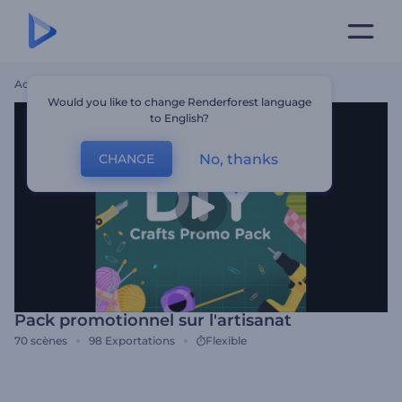
Accueil
Modèles
Pack Promotionnel Sur L'artisanat
Would you like to change Renderforest language
to English?
No, thanks
CHANGE
Pack promotionnel sur l'artisanat
70
scènes
98
Exportations
Flexible