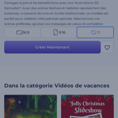
Partagez la joie et les bénédictions avec nos "Animations 3D
Ramadan". Avec des scènes festives et réalistes représentant des
lanternes, croissants de lune et motifs traditionnels, ce modèle est
parfait pour célébrer cette période spéciale. Sélectionnez vos
scènes préférées, ajoutez vos messages de vœux et complétez
votre vidéo avec une musique de fond chaleureuse. Idéal pour les
16:9
9:16
1:1
vidéos de vœux, invitations d’événements, ouvertures de
présentations festives et promotions. Créez dès maintenant et
partagez l'esprit du Ramadan !
Créer Maintenant
Dans la catégorie
Vidéos de vacances