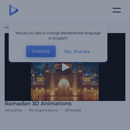
Accueil
Modèles
Ramadan 3D Animations
Would you like to change Renderforest language
to English?
No, thanks
CHANGE
Ramadan 3D Animations
40
scènes
614
Exportations
Flexible