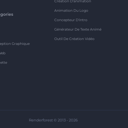
Création D'animation
Animation Du Logo
gories
Concepteur D'intro
o
Générateur De Texte Animé
Outil De Création Vidéo
eption Graphique
Web
ette
Renderforest © 2013 - 2026