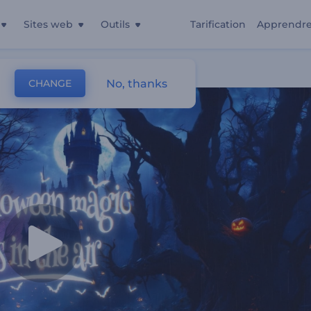
Sites web
Outils
Tarification
Apprendr
No, thanks
CHANGE