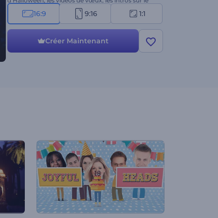
d'Halloween, les vidéos de vœux, les intros sur le
thème de l'horreur, et bien d'autres projets. Créez
16:9
9:16
1:1
dès maintenant !
Créer Maintenant