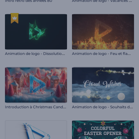
A
nimation de logo - Vacances d'été
Intro rétro des années 80
A
nimation de logo - Dissolution dynamique
A
nimation de logo - Feu et flamme
I
ntroduction à Christmas Candyland
A
nimation de logo - Souhaits de nuage