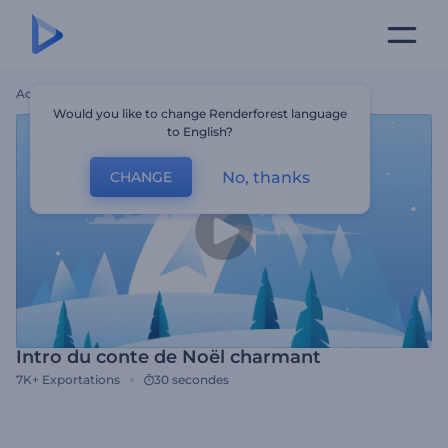
Accueil
Modèles
Intro Du Conte De Noël Charmant
Would you like to change Renderforest language
to English?
No, thanks
CHANGE
Intro du conte de Noël charmant
7K+
Exportations
30 secondes