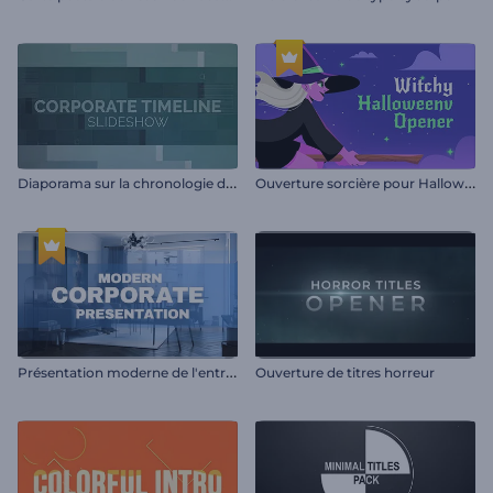
D
iaporama sur la chronologie de l’entreprise
O
uverture sorcière pour Halloween
P
résentation moderne de l'entreprise
Ouverture de titres horreur