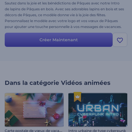
Sautez dans la joie et les bénédictions de Pâques avec notre Intro
de lapins de Pâques en bois. Avec ses adorables lapins en bois et ses
décors de Pâques, ce modèle donne vie à la joie des fêtes.
Personnalisez le modèle avec votre logo et vos vœux de Pâques
pour ajouter une touche personnelle à vos messages de vacances.
Parfait pour partager les vœux de Pâques avec la famille, les amis
ou les clients, ce modèle évoque la chaleur et la joie de la saison. Ne
Créer Maintenant
manquez pas de répandre le bonheur de Pâques - créez vos vidéos
de vœux de Pâques dès maintenant !
Dans la catégorie
Vidéos animées
C
arte postale de vœux de vacances
Intro urbaine de type cyberpunk