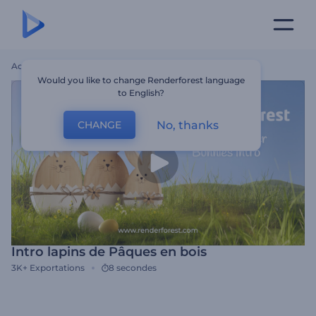
Accueil
Modèles
Intro Lapins De Pâques En Bois
Would you like to change Renderforest language
to English?
No, thanks
CHANGE
Intro lapins de Pâques en bois
3K+
Exportations
8 secondes