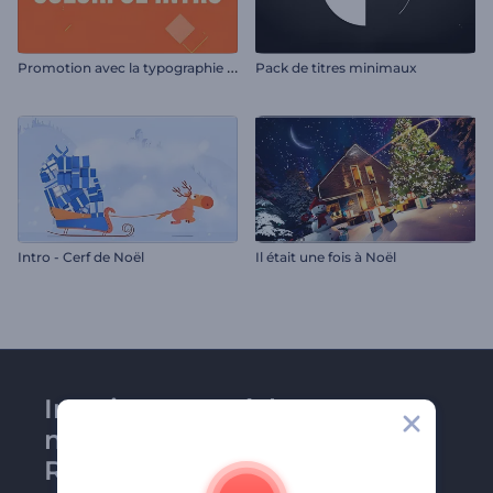
P
romotion avec la typographie colorée
Pack de titres minimaux
Intro - Cerf de Noël
Il était une fois à Noël
Inscrivez-vous à la
newsletter de
Renderforest