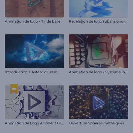
R
évélation de logo rubans ondulés
Animation de logo - Tir de balle
A
nimation de logo - Système informatique
Introduction à Asteroid Crash
A
nimation de Logo Accident Grave
Ouverture Sphères métalliques