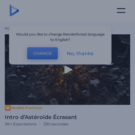
Accueil
Modèles
Intro D’Astéroïde Écrasant
Would you like to change Renderforest language
to English?
No, thanks
CHANGE
Modèle Premium
Intro d’Astéroïde Écrasant
11K+
Exportations
10 secondes