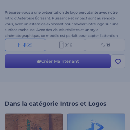
Préparez-vous à une présentation de logo percutante avec notre
Intro d’Astéroïde Écrasant. Puissance et impact sont au rendez-
vous, avec un astéroïde explosant pour révéler votre logo sur une
surface rocheuse. Avec des visuels réalistes et un style
cinématographique, ce modèle est parfait pour capter l’attention
de votre public dès les premières secondes. Importez votre logo,
16:9
9:16
1:1
tapez votre slogan et choisissez une musique dramatique pour
accompagner l’énergie. Idéal pour les projets sur le thème de
l’espace, les intros de jeux, les contenus d’action, les ouvertures
Créer Maintenant
ciné, et plus encore. Créez maintenant !
Dans la catégorie
Intros et Logos