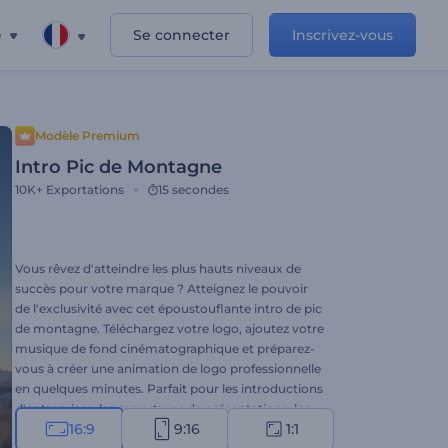
e
Se connecter
Inscrivez-vous
Modèle Premium
Intro Pic de Montagne
10K+
Exportations
15 secondes
Vous rêvez d'atteindre les plus hauts niveaux de
succès pour votre marque ? Atteignez le pouvoir
de l'exclusivité avec cet époustouflante intro de pic
de montagne. Téléchargez votre logo, ajoutez votre
musique de fond cinématographique et préparez-
vous à créer une animation de logo professionnelle
en quelques minutes. Parfait pour les introductions
d'entreprises, les ouvertures de présentations, les
16:9
9:16
1:1
publicités télévisées et autres projets de marque.