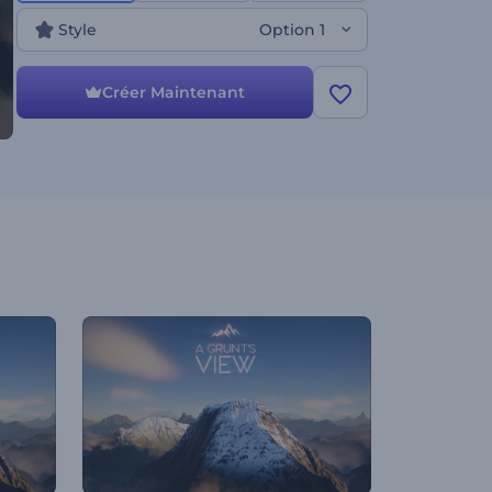
Essayez ce modèle immédiatement et
gratuitement !
Style
Option 1
Créer Maintenant