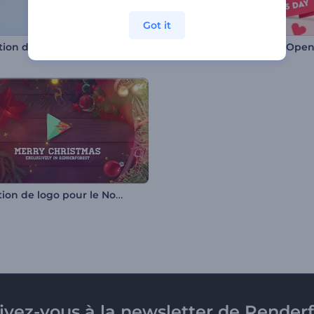
Got it
Révélation de logo Simple Forming
Reizvoller Valentinstag-Ope
Animation de logo pour le Nouvel An et Noël
rivez-vous à la newsletter de Renderf