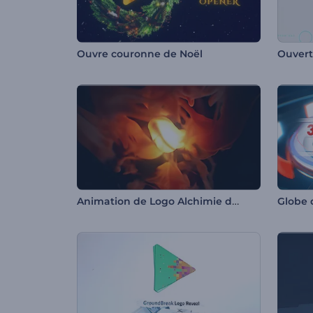
Ouvre couronne de Noël
Ouvertu
Animation de Logo Alchimie du Feu
Globe 