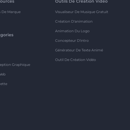
ources
Outils De Création Vidéo
s De Marque
Visualiseur De Musique Gratuit
Création D'animation
Animation Du Logo
gories
Concepteur D'intro
o
Générateur De Texte Animé
Outil De Création Vidéo
eption Graphique
Web
ette