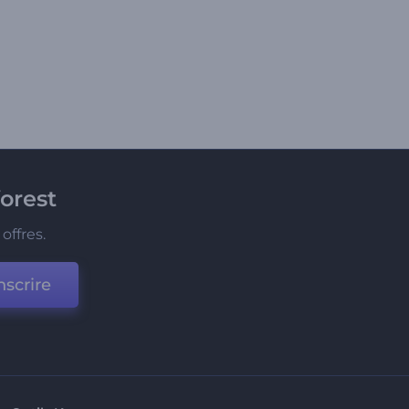
orest
offres.
nscrire