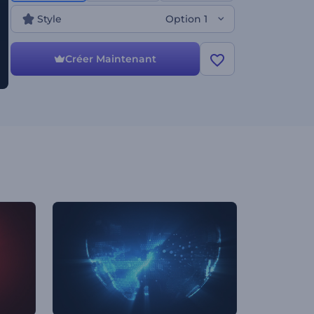
Style
Option 1
Créer Maintenant