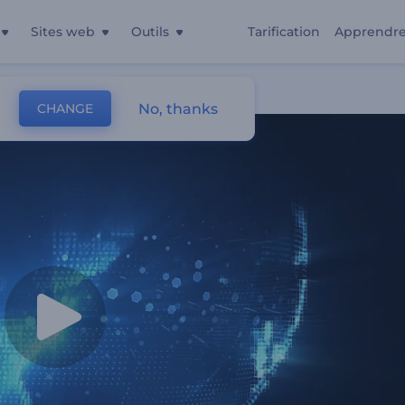
Sites web
Outils
Tarification
Apprendr
érique
No, thanks
CHANGE