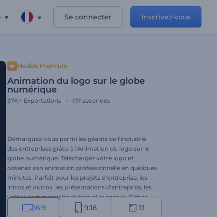
e
Se connecter
Inscrivez-vous
Modèle Premium
Animation du logo sur le globe
numérique
37K+
Exportations
7 secondes
Démarquez-vous parmi les géants de l'industrie
des entreprises grâce à l'Animation du logo sur le
globe numérique. Téléchargez votre logo et
obtenez son animation professionnelle en quelques
minutes. Parfait pour les projets d'entreprise, les
intros et outros, les présentations d'entreprise, les
vidéos commerciales et bien plus encore. Défiez
vos concurrents avec une animation de logo
16:9
9:16
1:1
dynamique et élégante. N'hésitez pas à l'essayer !