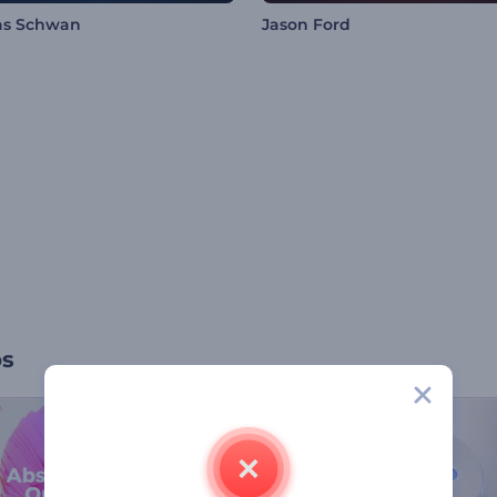
as Schwan
Jason Ford
os