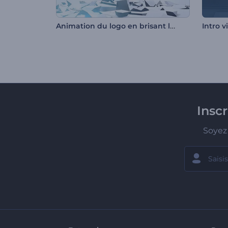
Animation du logo en brisant le sol
Intro v
Insc
Soyez 