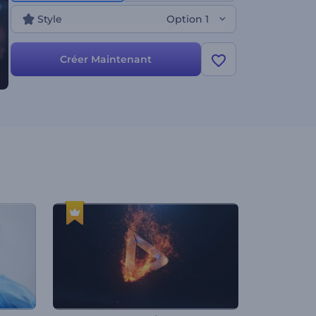
maximal. Créez dès maintenant et démarquez-
Style
Option 1
vous par votre créativité !
Créer Maintenant