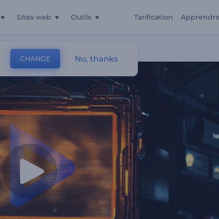
Sites web
Outils
Tarification
Apprendr
unk
No, thanks
CHANGE