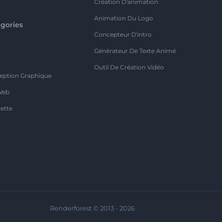
Création D'animation
Animation Du Logo
gories
Concepteur D'intro
o
Générateur De Texte Animé
Outil De Création Vidéo
eption Graphique
Web
ette
Renderforest © 2013 - 2026