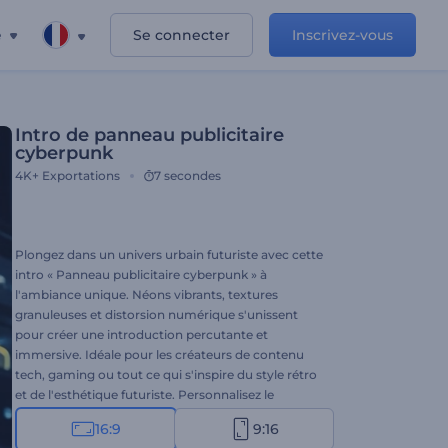
e
Se connecter
Inscrivez-vous
Intro de panneau publicitaire
cyberpunk
4K+
Exportations
7 secondes
Plongez dans un univers urbain futuriste avec cette
intro « Panneau publicitaire cyberpunk » à
l'ambiance unique. Néons vibrants, textures
granuleuses et distorsion numérique s'unissent
pour créer une introduction percutante et
immersive. Idéale pour les créateurs de contenu
tech, gaming ou tout ce qui s'inspire du style rétro
et de l'esthétique futuriste. Personnalisez le
panneau avec votre logo et votre texte, et associez-
16:9
9:16
le à une bande-son dynamique pour un impact