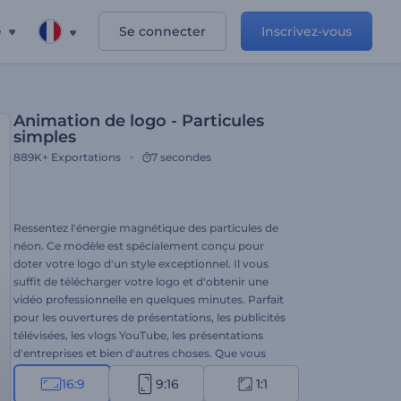
e
Se connecter
Inscrivez-vous
Animation de logo - Particules
simples
889K+
Exportations
7 secondes
Ressentez l'énergie magnétique des particules de
néon. Ce modèle est spécialement conçu pour
doter votre logo d'un style exceptionnel. Il vous
suffit de télécharger votre logo et d'obtenir une
vidéo professionnelle en quelques minutes. Parfait
pour les ouvertures de présentations, les publicités
télévisées, les vlogs YouTube, les présentations
d'entreprises et bien d'autres choses. Que vous
faut-il de plus pour une animation parfaite du logo
16:9
9:16
1:1
? Essayez ce modèle sans plus tarder !