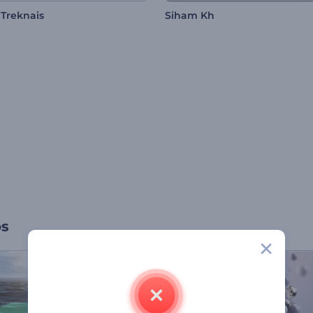
 Treknais
Siham Kh
os