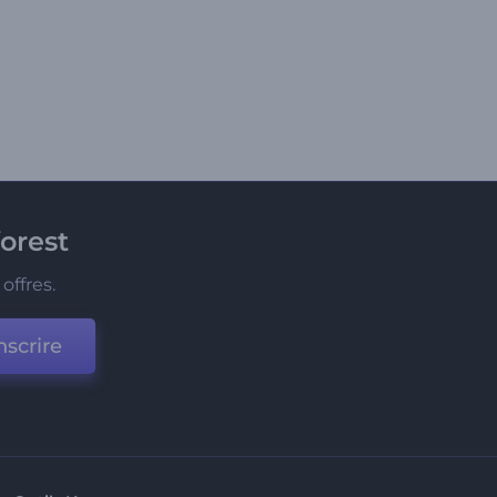
orest
offres.
nscrire