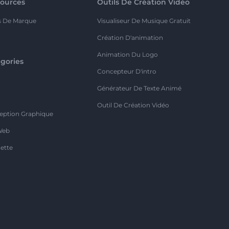
ources
Outils De Création Vidéo
s De Marque
Visualiseur De Musique Gratuit
Création D'animation
Animation Du Logo
gories
Concepteur D'intro
o
Générateur De Texte Animé
Outil De Création Vidéo
eption Graphique
Web
ette