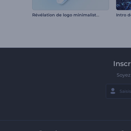
Révélation de logo minimaliste et brillant
Intro d
Insc
Soyez 