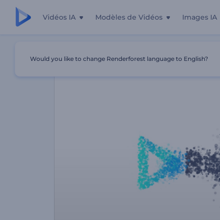
Vidéos IA
Modèles de Vidéos
Images IA
Accueil
Modèles
Animation De Logo - Particules Simpl
Would you like to change Renderforest language to English?