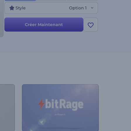
Style
Option 1
Créer Maintenant