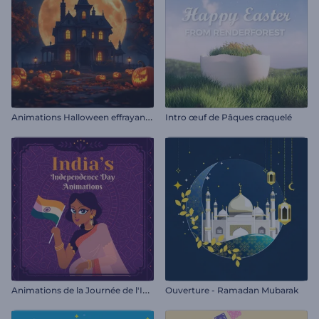
A
nimations Halloween effrayantes
Intro œuf de Pâques craquelé
A
nimations de la Journée de l'Indépendance de l'Inde
Ouverture - Ramadan Mubarak