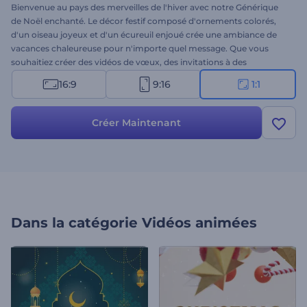
Bienvenue au pays des merveilles de l'hiver avec notre Générique
de Noël enchanté. Le décor festif composé d'ornements colorés,
d'un oiseau joyeux et d'un écureuil enjoué crée une ambiance de
vacances chaleureuse pour n'importe quel message. Que vous
souhaitiez créer des vidéos de vœux, des invitations à des
événements de vacances, des annonces festives ou des intros de
16:9
9:16
1:1
vacances, ce charmant modèle est le choix idéal. La
personnalisation de votre vidéo est simple et rapide : importez
votre logo, ajoutez des vœux de vacances et choisissez une piste
Créer Maintenant
musicale. Essayez dès maintenant !
Dans la catégorie
Vidéos animées