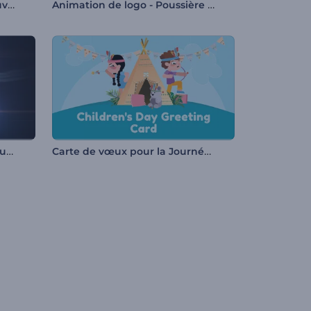
Introduction onirique au Nouvel An chinois
Animation de logo - Poussière d'or
Animation de logo - Traînée lumineuse rapide
Carte de vœux pour la Journée des enfants