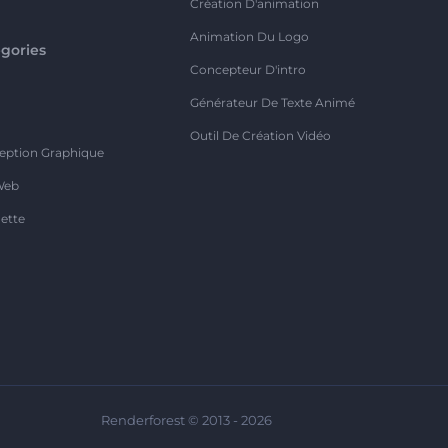
Création D'animation
Animation Du Logo
gories
Concepteur D'intro
o
Générateur De Texte Animé
Outil De Création Vidéo
eption Graphique
Web
ette
Renderforest © 2013 - 2026