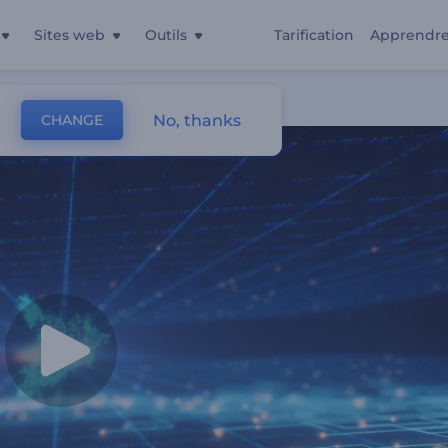
Sites web
Outils
Tarification
Apprendr
ace
No, thanks
CHANGE