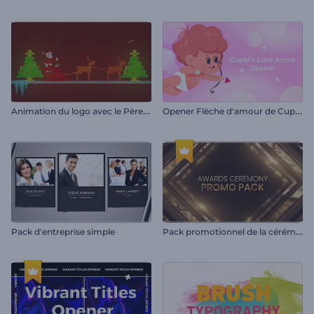
A
nimation du logo avec le Père Noël
O
pener Flèche d'amour de Cupidon
P
ack promotionnel de la cérémonie de remise des prix
Pack d'entreprise simple