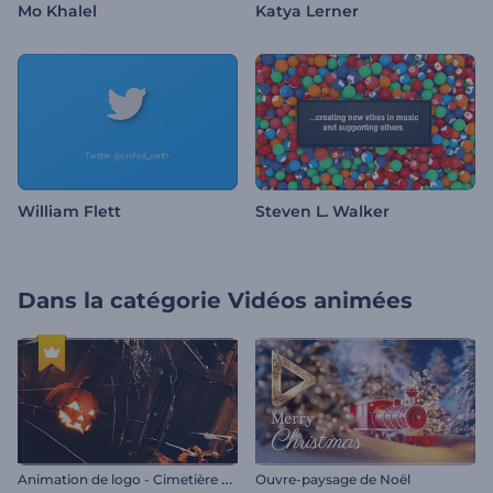
Mo Khalel
Katya Lerner
William Flett
Steven L. Walker
Dans la catégorie
Vidéos animées
A
nimation de logo - Cimetière d'Halloween
Ouvre-paysage de Noël