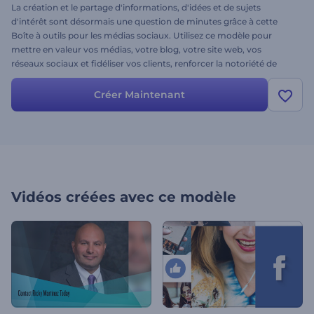
La création et le partage d'informations, d'idées et de sujets
d'intérêt sont désormais une question de minutes grâce à cette
Boîte à outils pour les médias sociaux. Utilisez ce modèle pour
mettre en valeur vos médias, votre blog, votre site web, vos
réseaux sociaux et fidéliser vos clients, renforcer la notoriété de
votre marque, améliorer la réputation de votre entreprise et attirer
des clients potentiels. Il vous suffit de créer les campagnes de
Créer Maintenant
médias sociaux les plus réussies à l'aide de plus de 300 scènes pour
faire bouger les choses sur diverses plateformes de médias sociaux.
Essayez ce modèle sans plus tarder !
Vidéos créées avec ce modèle