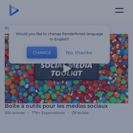
Accueil
Modèles
Boîte À Outils Pour Les Médias Sociaux
Would you like to change Renderforest language
to English?
No, thanks
CHANGE
Boîte à outils pour les médias sociaux
300
scènes
77K+
Exportations
Flexible