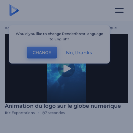
Accueil
Modèles
Animation Du Logo Sur Le Globe Numérique
Would you like to change Renderforest language
to English?
No, thanks
CHANGE
Animation du logo sur le globe numérique
1K+
Exportations
7 secondes