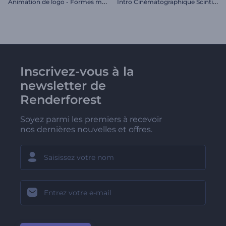
A
nimation de logo - Formes métalliques
I
ntro Cinématographique Scintillante
Inscrivez-vous à la
newsletter de
Renderforest
Soyez parmi les premiers à recevoir
nos dernières nouvelles et offres.