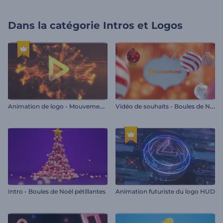
Dans la catégorie
Intros et Logos
A
nimation de logo - Mouvement du feu vif
V
idéo de souhaits - Boules de Noël pendantes
Intro - Boules de Noël pétillantes
Animation futuriste du logo HUD