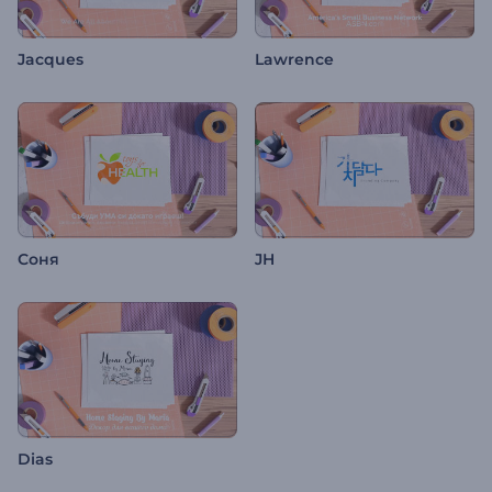
Jacques
Lawrence
Соня
JH
Dias