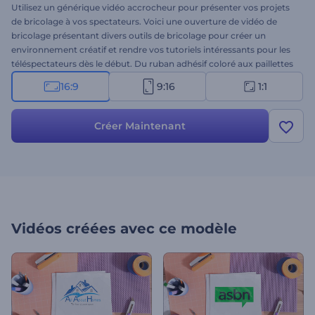
Utilisez un générique vidéo accrocheur pour présenter vos projets
de bricolage à vos spectateurs. Voici une ouverture de vidéo de
bricolage présentant divers outils de bricolage pour créer un
environnement créatif et rendre vos tutoriels intéressants pour les
téléspectateurs dès le début. Du ruban adhésif coloré aux paillettes
en passant par les marteaux en bois et les règles, cet ouvreur
16:9
9:16
1:1
thématique est tout ce dont vous avez besoin pour inciter votre
public à faire preuve de créativité et à démarrer leurs projets de
bricolage. Téléchargez votre logo, écrivez votre texte et attendez
Créer Maintenant
quelques minutes pour obtenir un générique vidéo animé de
manière professionnelle. Parfaitement adapté aux tutoriels vidéo
sur l'artisanat en papier, la décoration intérieure, la peinture, la
couture et d'autres projets de bricolage. Essayez-le maintenant !
Vidéos créées avec ce modèle