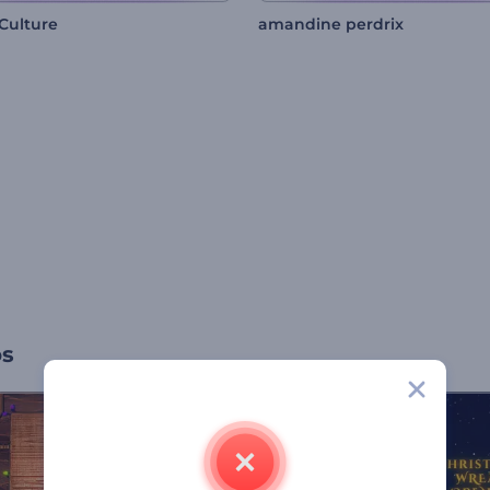
Culture
amandine perdrix
os