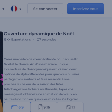
e
Se connecter
Inscrivez-vous
Ouverture dynamique de Noël
13K+
Exportations
7 secondes
Créez une vidéo de vœux édifiante pour accueillir
Noël et le Nouvel An d'une manière unique.
L'ouverture de Noël dynamique est ici avec deux
options de style différentes pour que vous puissiez
partager vos souhaits et faire ressentir à vos
proches la chaleur de la saison des fêtes.
Téléchargez vos fichiers multimédia, tapez vos
messages et obtenez une animation de vœux en
haute résolution en quelques minutes. Ce logiciel
convient parfaitement aux vœux vidéo, aux
16:9
9:16
1:1
invitations à des célébrations, aux publicités