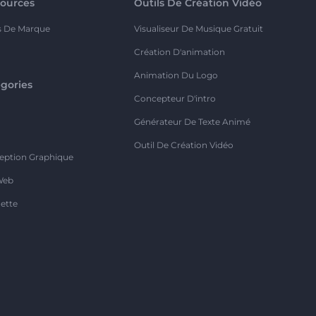
ources
Outils De Création Vidéo
s De Marque
Visualiseur De Musique Gratuit
Création D'animation
Animation Du Logo
gories
Concepteur D'intro
o
Générateur De Texte Animé
Outil De Création Vidéo
eption Graphique
Web
ette