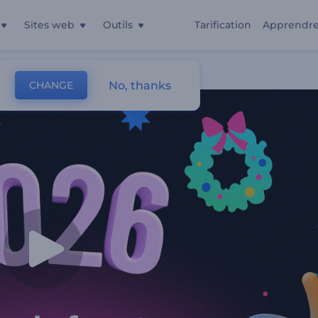
Sites web
Outils
Tarification
Apprendr
No, thanks
CHANGE