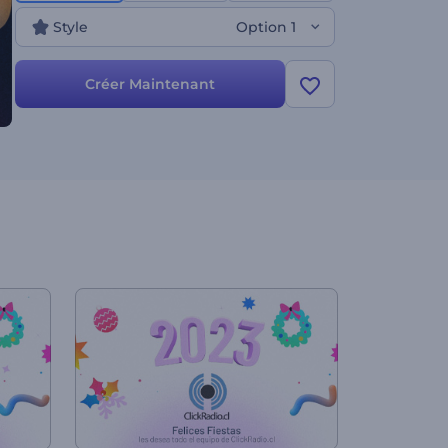
télévisées pour Noël ou le Nouvel An, et bien
Style
Option 1
d'autres choses encore. Essayez-le maintenant !
Créer Maintenant