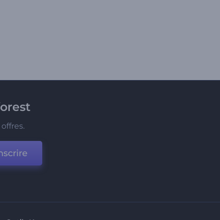
orest
offres.
nscrire