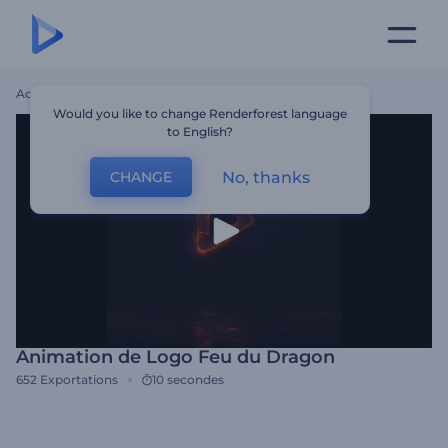
Accueil
Modèles
Animation De Logo Feu Du Dragon
Would you like to change Renderforest language
to English?
No, thanks
CHANGE
Animation de Logo Feu du Dragon
652
Exportations
10 secondes