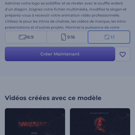
Admirez votre logo se solidifier et se révéler avec le souffle ardent
d'un dragon. Joignez votre fichier multimédia, modifiez le slogan et
préparez-vous à recevoir votre animation vidéo professionnelle.
Utilisez-le pour les intros de chaînes, les vidéos de marque, les intro-
présentations et d'autres projets. Montrez la puissance de votre
marque grâce à Animation de Logo Feu du Dragon. Essayez-le
16:9
9:16
1:1
aujourd'hui!
Créer Maintenant
Vidéos créées avec ce modèle