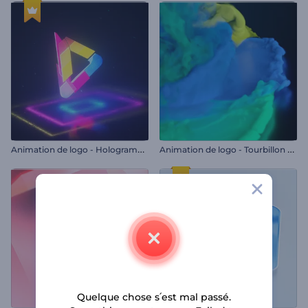
A
nimation de logo - Hologramme coloré
A
nimation de logo - Tourbillon de fumée
Quelque chose s՛est mal passé.