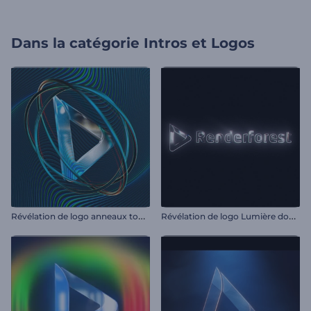
Dans la catégorie
Intros et Logos
R
évélation de logo anneaux tournoyants
R
évélation de logo Lumière douce