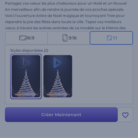
Partagez vos vœux les plus chaleureux pour un Noël et un Nouvel
An merveilleux afin de rendre la journée de vos proches spéciale.
Voici l'ouverture Arbre de Noël magique et tournoyant Tree pour
répandre la joie des fêtes dans toute la ville. Tapez vos meilleurs
vœux à travers les scènes animées de ce modèle sur le thème des
fêtes pour que vos amis et votre famille croient à la magie de Noël.
16:9
9:16
1:1
Téléchargez vos fichiers multimédia, tapez vos messages et
obtenez une vidéo de vœux animée par des professionnels en
Styles disponibles
(2)
quelques clics. Ce modèle convient parfaitement aux publicités
télévisées, aux invitations à un dîner de Noël, aux vœux vidéo et à
bien d'autres choses encore. Essayez-le dès maintenant !
Créer Maintenant