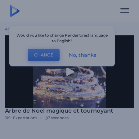
Accueil
Modèles
Arbre De Noël Magique Et Tournoyant
Would you like to change Renderforest language
to English?
No, thanks
CHANGE
Arbre de Noël magique et tournoyant
3K+
Exportations
7 secondes