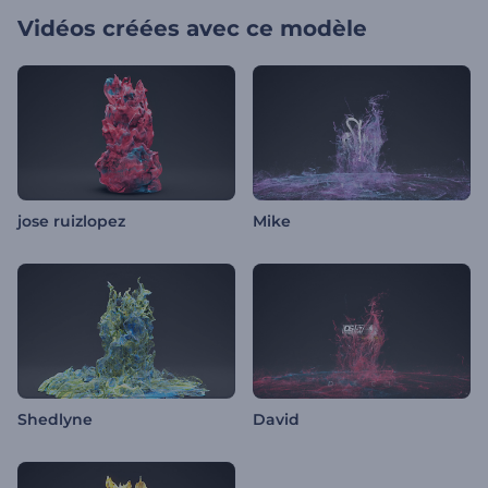
Vidéos créées avec ce modèle
jose ruizlopez
Mike
Shedlyne
David