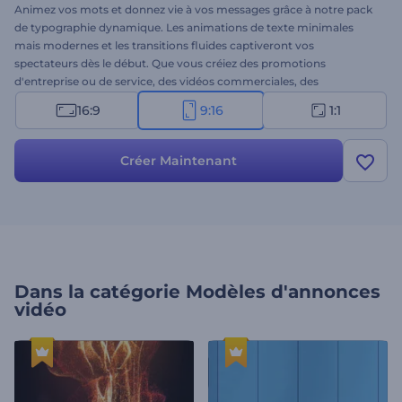
Animez vos mots et donnez vie à vos messages grâce à notre pack
de typographie dynamique. Les animations de texte minimales
mais modernes et les transitions fluides captiveront vos
spectateurs dès le début. Que vous créiez des promotions
d'entreprise ou de service, des vidéos commerciales, des
présentations branchées, des annonces dynamiques, ou quoi que
16:9
9:16
1:1
ce soit d'autre, ce modèle polyvalent est votre choix idéal.
Sélectionnez les scènes et personnalisez-les avec vos textes, vos
fichiers multimédias et votre musique de fond. Créez dès
Créer Maintenant
maintenant !
Dans la catégorie
Modèles d'annonces
vidéo