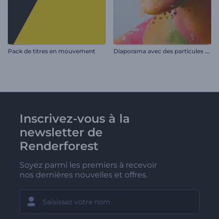
D
iaporama avec des particules éclaboussantes
Pack de titres en mouvement
Inscrivez-vous à la
newsletter de
Renderforest
Soyez parmi les premiers à recevoir
nos dernières nouvelles et offres.