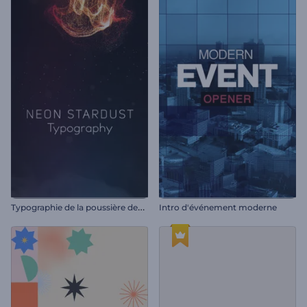
T
ypographie de la poussière des étoiles de néon
Intro d'événement moderne