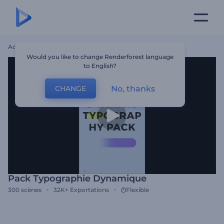
Accueil
Modèles
Pack Typographie Dynamique
Would you like to change Renderforest language
to English?
No, thanks
CHANGE
Pack Typographie Dynamique
300
scènes
32K+
Exportations
Flexible