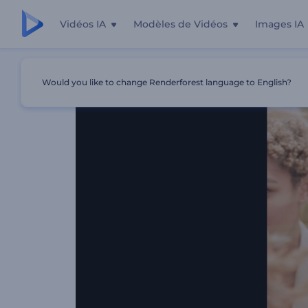
Vidéos IA
Modèles de Vidéos
Images IA
Accueil
Modèles
Opener À Collages Modernes
Would you like to change Renderforest language to English?