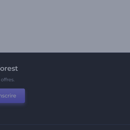
orest
offres.
nscrire