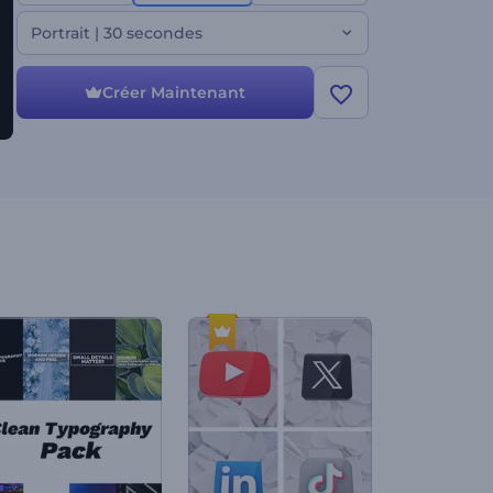
d'autres vidéos promotionnelles. Personnalisez-le
avec vos images, vos vidéos, votre texte, votre
Portrait | 30 secondes
musique de fond ou votre voix off pour refléter
votre style unique. Créez dès maintenant et faites
ressortir votre contenu !
Créer Maintenant