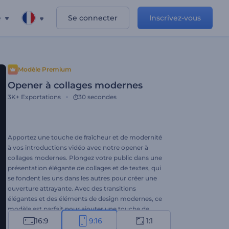
e
Se connecter
Inscrivez-vous
Modèle Premium
Opener à collages modernes
3K+
Exportations
30 secondes
Apportez une touche de fraîcheur et de modernité
à vos introductions vidéo avec notre opener à
collages modernes. Plongez votre public dans une
présentation élégante de collages et de textes, qui
se fondent les uns dans les autres pour créer une
ouverture attrayante. Avec des transitions
élégantes et des éléments de design modernes, ce
modèle est parfait pour ajouter une touche de
sophistication aux présentations, aux intros ou à
16:9
9:16
1:1