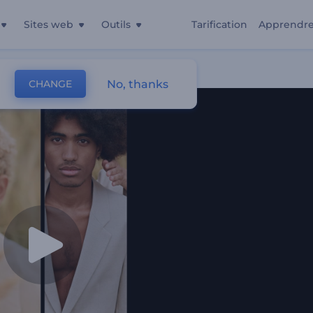
Sites web
Outils
Tarification
Apprendr
No, thanks
CHANGE