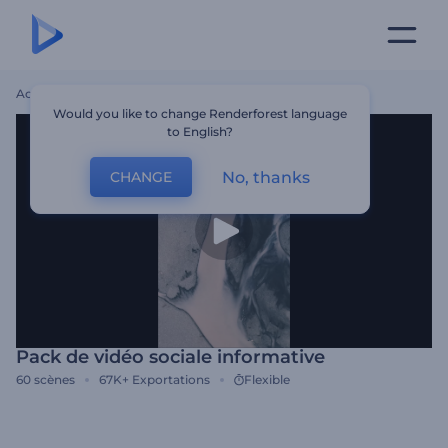
Accueil
Modèles
Pack De Vidéo Sociale Informative
Would you like to change Renderforest language
to English?
No, thanks
CHANGE
Pack de vidéo sociale informative
60
scènes
67K+
Exportations
Flexible