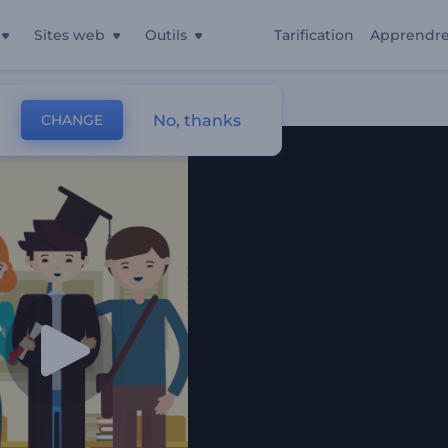
Sites web
Outils
Tarification
Apprendr
s
No, thanks
CHANGE