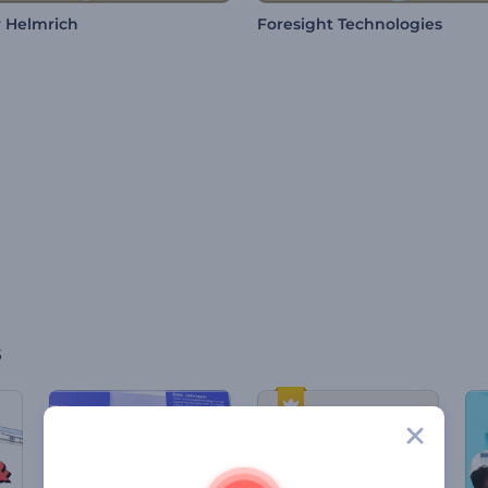
 Helmrich
Foresight Technologies
s