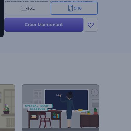
présentations, messages vidéo et bien plus encore.
C'est l'occasion pour vous de passer à un niveau
16:9
9:16
supérieur en matière de vidéos et de récits
éducatifs. Essayez ce modèle dès aujourd'hui !
Créer Maintenant