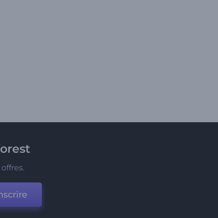
orest
offres.
nscrire