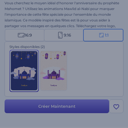
Vous cherchez le moyen idéal d'honorer l'anniversaire du prophète
Mahomet ? Utilisez les animations Mawlid al-Nabi pour marquer
l'importance de cette fête spéciale pour l'ensemble du monde
islamique. Ce modèle inspiré des fêtes est là pour vous aider à
partager vos messages en quelques clics. Téléchargez votre logo,
ajoutez vos salutations, et attendez quelques minutes pour obtenir
16:9
9:16
1:1
votre vidéo animée. Il convient parfaitement aux invitations de
vacances, aux vœux, aux ouvertures de présentation et à bien
Styles disponibles
(2)
d'autres projets. Essayez-le dès maintenant !
Créer Maintenant