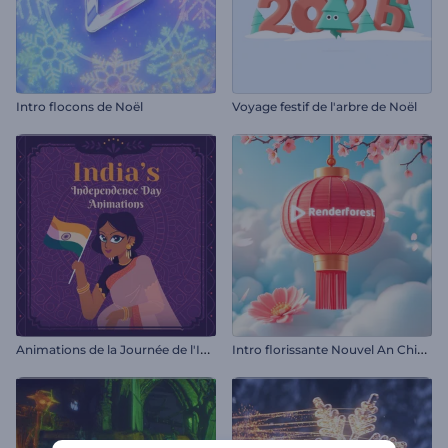
Intro flocons de Noël
Voyage festif de l'arbre de Noël
A
nimations de la Journée de l'Indépendance de l'Inde
I
ntro florissante Nouvel An Chinois