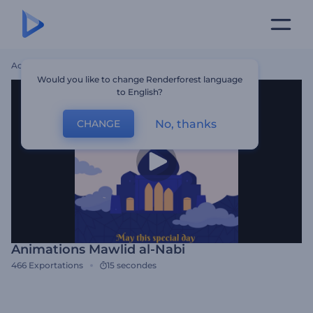
Accueil
Modèles
Animations Mawlid Al-Nabi
Would you like to change Renderforest language
to English?
No, thanks
CHANGE
Animations Mawlid al-Nabi
466
Exportations
15 secondes