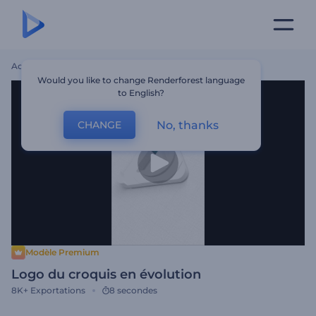
Accueil
Modèles
Logo Du Croquis En Évolution
Would you like to change Renderforest language
to English?
No, thanks
CHANGE
Modèle Premium
Logo du croquis en évolution
8K+
Exportations
8 secondes