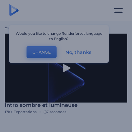
Accueil
Modèles
Intro Sombre Et Lumineuse
Would you like to change Renderforest language
to English?
No, thanks
CHANGE
Intro sombre et lumineuse
17K+
Exportations
7 secondes