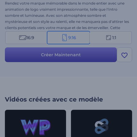
Rendez votre marque mémorable dans le monde entier avec une
animation de logo vraiment impressionnante, telle que l'Intro
sombre et lumineuse. Avec son atmosphère sombre et
mystérieuse et son style au ralenti, elle ne manquera pas d'attirer les
clients potentiels vers votre marque et de les émerveiller. Cette
animation de logo transmet passion, dynamisme et créativité - tout
16:9
9:16
1:1
ce qu'il faut pour présenter un événement d'entreprise, un
lancement de produit, une marque ou un article de mode.
Télécharge ton logo, tape ton slogan et reçois un logo animé de
Créer Maintenant
manière professionnelle en quelques minutes. Essaie-le maintenant
!
Vidéos créées avec ce modèle