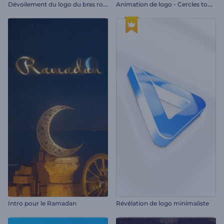
D
évoilement du logo du bras robotique
A
nimation de logo - Cercles tournants
Intro pour le Ramadan
Révélation de logo minimaliste