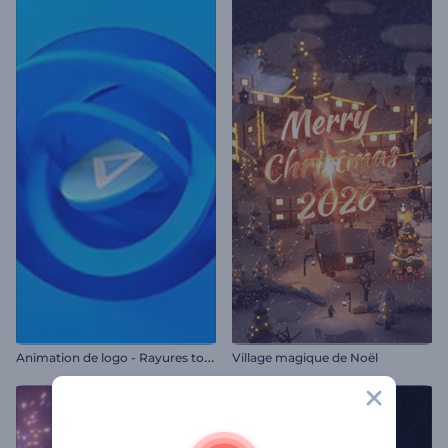
A
nimation de logo - Rayures tournantes
Village magique de Noël