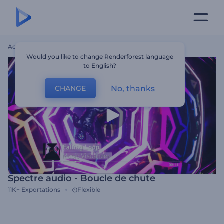
Accueil
Modèles
Spectre Audio - Boucle De Chute
Would you like to change Renderforest language
to English?
No, thanks
CHANGE
Spectre audio - Boucle de chute
11K+
Exportations
Flexible