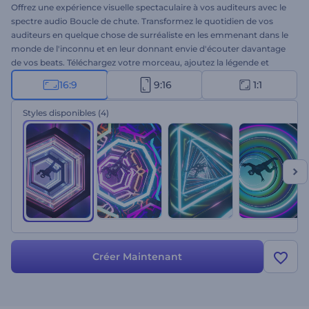
Offrez une expérience visuelle spectaculaire à vos auditeurs avec le
spectre audio Boucle de chute. Transformez le quotidien de vos
auditeurs en quelque chose de surréaliste en les emmenant dans le
monde de l'inconnu et en leur donnant envie d'écouter davantage
de vos beats. Téléchargez votre morceau, ajoutez la légende et
créez votre visualisation exceptionnelle en quelques minutes. Un
16:9
9:16
1:1
choix idéal pour les chaînes YouTube, les promos de singles, les
nouvelles pistes, et bien plus encore. À vous de jouer !
Styles disponibles
(4)
Créer Maintenant