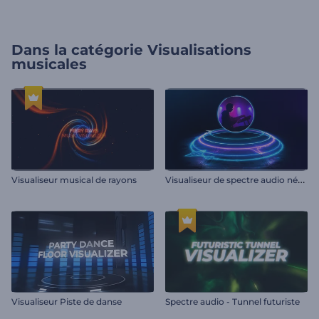
Dans la catégorie
Visualisations
musicales
V
isualiseur de spectre audio néon
Visualiseur musical de rayons
Visualiseur Piste de danse
Spectre audio - Tunnel futuriste