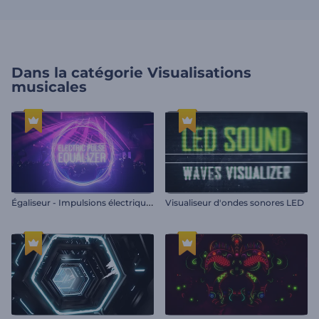
Dans la catégorie
Visualisations
musicales
É
galiseur - Impulsions électriques
Visualiseur d'ondes sonores LED