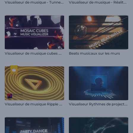
V
isualiseur de musique - Tunnel hexagonal
V
isualiseur de musique - Réalité ethnique
V
isualiseur de musique cubes mosaïques
Beats musicaux sur les murs
V
isualiseur de musique Ripple Beats
V
isualiseur Rythmes de projecteur