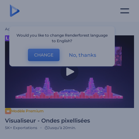
Accueil
Modèles
Visualiseur - Ondes Pixellisées
Would you like to change Renderforest language
to English?
No, thanks
CHANGE
Modèle Premium
Visualiseur - Ondes pixellisées
5K+
Exportations
Jusqu’à 20min.