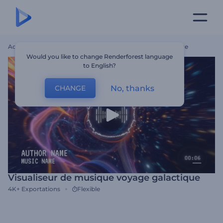
Accueil
Modèles
Visualiseur De Musique Voyage Galactique
Would you like to change Renderforest language
to English?
No, thanks
CHANGE
Visualiseur de musique voyage galactique
4K+
Exportations
Flexible