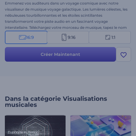
Emmenez vos auditeurs dans un voyage cosmique avec notre
visualiseur de musique voyage galactique. Les lumières célestes, les
nébuleuses tourbillonnantes et les étoiles scintillantes
transformeront votre piste audio en un fascinant voyage
interstellaire. Téléchargez votre morceau de musique, tapez le nom
de la chanson et laissez les galaxies illimitées agrandir votre base de
16:9
9:16
1:1
fans. Parfait pour les musiciens, les DJ, les producteurs de musique
ou les personnes qui souhaitent créer une chaîne musicale sur
YouTube. Créez dès maintenant et lancez votre musique avec des
Créer Maintenant
animations célestes !
Dans la catégorie
Visualisations
musicales