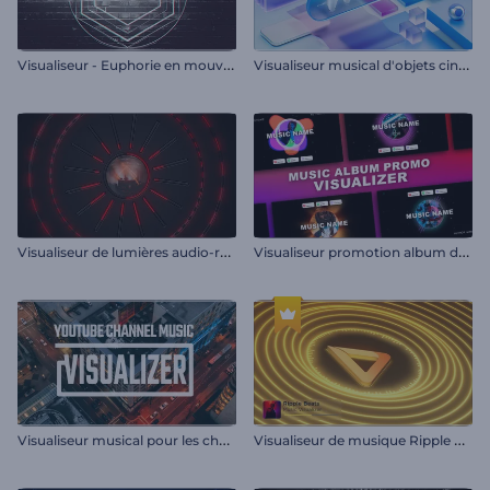
V
isualiseur - Euphorie en mouvement
V
isualiseur musical d'objets cinétiques
V
isualiseur de lumières audio-réactives
V
isualiseur promotion album de musique
V
isualiseur musical pour les chaînes YouTube
V
isualiseur de musique Ripple Beats