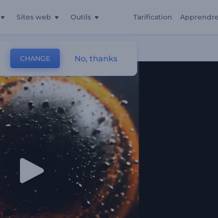
Sites web
Outils
Tarification
Apprendr
uide
No, thanks
CHANGE