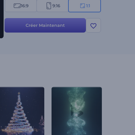
16:9
9:16
1:1
Créer Maintenant