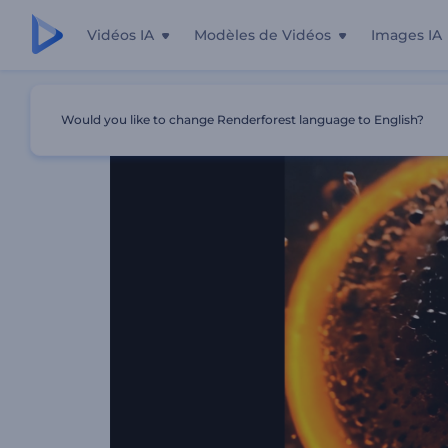
Vidéos IA
Modèles de Vidéos
Images IA
Accueil
Modèles
Intro Enflammée Éclaboussure De Liq
Would you like to change Renderforest language to English?