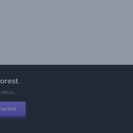
orest
offres.
nscrire