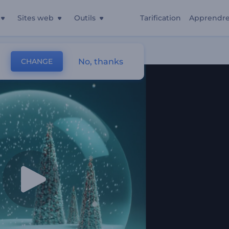
Sites web
Outils
Tarification
Apprendr
No, thanks
CHANGE