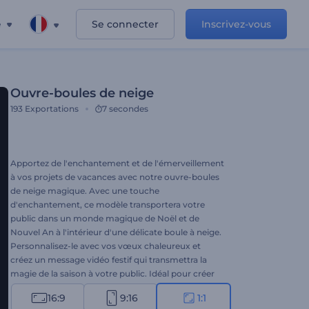
e
Se connecter
Inscrivez-vous
Ouvre-boules de neige
193
Exportations
7 secondes
Apportez de l'enchantement et de l'émerveillement
à vos projets de vacances avec notre ouvre-boules
de neige magique. Avec une touche
d'enchantement, ce modèle transportera votre
public dans un monde magique de Noël et de
Nouvel An à l'intérieur d'une délicate boule à neige.
Personnalisez-le avec vos vœux chaleureux et
créez un message vidéo festif qui transmettra la
magie de la saison à votre public. Idéal pour créer
des introductions chaleureuses et mémorables, des
16:9
9:16
1:1
vidéos de bienvenue, des ouvertures festives sur les