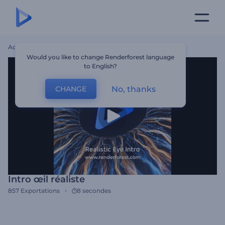
Accueil
Modèles
Intro Œil Réaliste
Would you like to change Renderforest language
to English?
No, thanks
CHANGE
Intro œil réaliste
857
Exportations
8 secondes