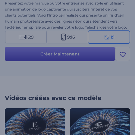
Présentez votre marque ou votre entreprise avec style en utilisant
une animation de logo captivante qui suscitera l'intérêt de vos
clients potentiels. Voici l'Intro œil réaliste qui présente un iris d'œil
humain photoréaliste avec des lignes néon qui s'étendent vers
l'extérieur en spirale pour révéler votre logo. Téléchargez votre logo,
écrivez votre slogan et attendez quelques minutes pour obtenir un
16:9
9:16
1:1
logo animé de manière professionnelle. Il est idéal pour présenter
de nouveaux produits ou services technologiques, des marques
d'optique, des magasins de vision, des studios de cinéma et de
Créer Maintenant
photographie, et pour toute une série d'autres utilisations. Ce
modèle est sûr d'attirer l'attention de nombreux spectateurs et de
promouvoir votre marque pour un succès maximum. Essayez-le
dès maintenant !
Vidéos créées avec ce modèle