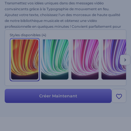
Transmettez vos idées uniques dans des messages vidéo
convaincants grâce à la Typographie de mouvement en feu.
Ajoutez votre texte, choisissez l'un des morceaux de haute qualité
de notre bibliothèque musicale et obtenez une vidéo
professionnelle en quelques minutes ! Convient parfaitement pour
les ouvertures de présentations, spots télévisés, divers messages
Styles disponibles
(4)
vidéo, vidéos de citations, et bien plus encore. Essayez sans plus
tarder !
Créer Maintenant