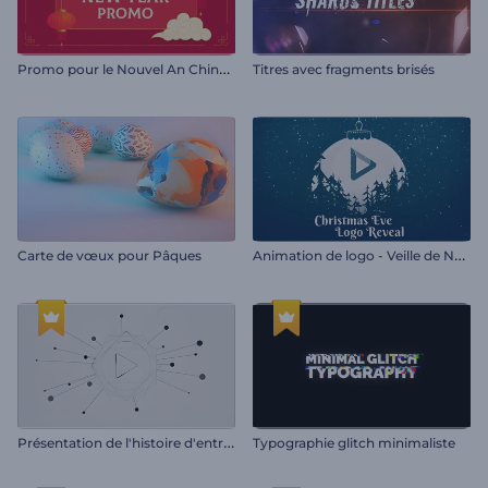
P
romo pour le Nouvel An Chinois
Titres avec fragments brisés
A
nimation de logo - Veille de Noël
Carte de vœux pour Pâques
P
résentation de l'histoire d'entreprise
Typographie glitch minimaliste