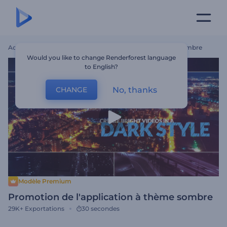
Accueil
Modèles
Promotion De L'application À Thème Sombre
Would you like to change Renderforest language
to English?
No, thanks
CHANGE
Modèle Premium
Promotion de l'application à thème sombre
29K+
Exportations
30 secondes