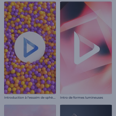
I
ntroduction à l'essaim de sphères cinétiques
Intro de formes lumineuses