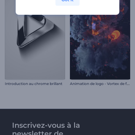
A
nimation de logo - Vortex de feu
Introduction au chrome brillant
Inscrivez-vous à la
newsletter de