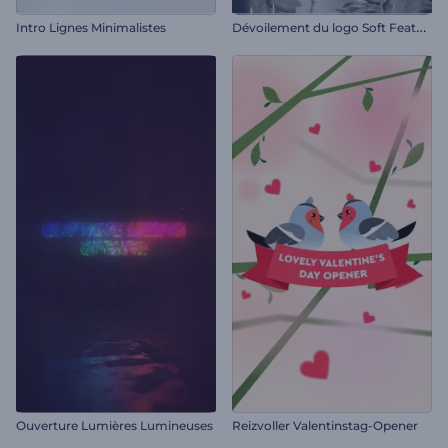
D
évoilement du logo Soft Feathers
Intro Lignes Minimalistes
Ouverture Lumières Lumineuses
Reizvoller Valentinstag-Opener