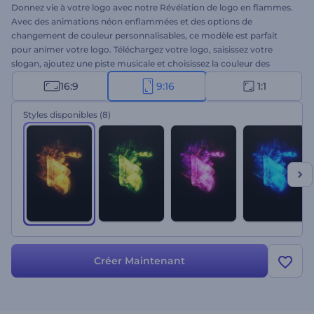
Donnez vie à votre logo avec notre Révélation de logo en flammes.
Avec des animations néon enflammées et des options de
changement de couleur personnalisables, ce modèle est parfait
pour animer votre logo. Téléchargez votre logo, saisissez votre
slogan, ajoutez une piste musicale et choisissez la couleur des
flammes pour s'adapter au style de votre marque. Idéal pour les
16:9
9:16
1:1
introductions de chaînes de gaming, les présentations dynamiques,
les vidéos promotionnelles, les lancements de produits, les
Styles disponibles
(8)
introductions d'événements, et plus encore. Créez dès maintenant
et mettez le feu à vos vidéos aujourd'hui !
Créer Maintenant