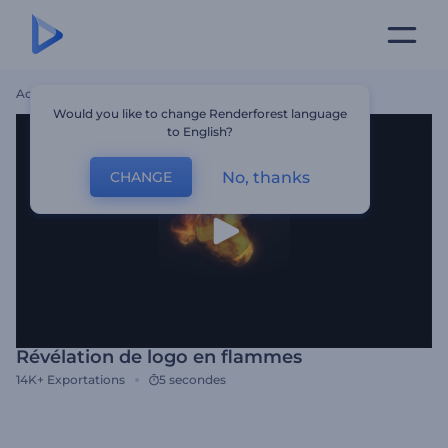
Accueil
Modèles
Révélation De Logo En Flammes
Would you like to change Renderforest language
to English?
No, thanks
CHANGE
Révélation de logo en flammes
14K+
Exportations
5 secondes