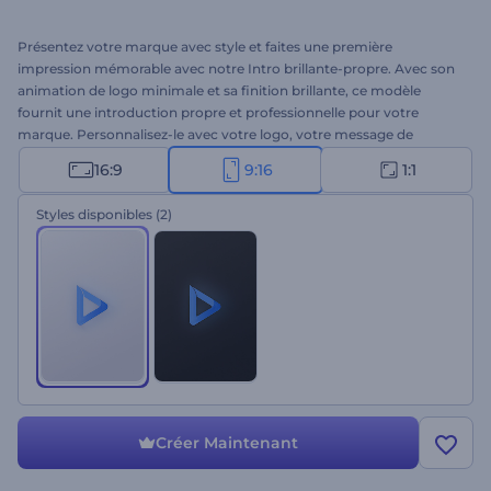
Présentez votre marque avec style et faites une première
impression mémorable avec notre Intro brillante-propre. Avec son
animation de logo minimale et sa finition brillante, ce modèle
fournit une introduction propre et professionnelle pour votre
marque. Personnalisez-le avec votre logo, votre message de
marque et une musique de fond pour créer une intro simple mais
16:9
9:16
1:1
percutante. Parfait pour les promotions d'entreprise, les
introductions de produits, les ouvertures de présentations, les
Styles disponibles
(2)
intros ou outros de chaînes, et bien d'autres projets. Créez dès
maintenant et faites briller votre marque !
Créer Maintenant