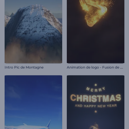
A
nimation de logo - Fusion de particules
Intro Pic de Montagne