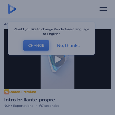
Accueil
Modèles
Intro Brillante-Propre
Would you like to change Renderforest language
to English?
No, thanks
CHANGE
Modèle Premium
Intro brillante-propre
40K+
Exportations
7 secondes