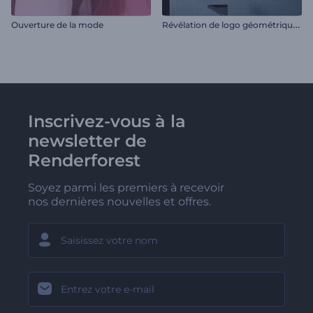
R
évélation de logo géométrique 3D
Ouverture de la mode
Inscrivez-vous à la
newsletter de
Renderforest
Soyez parmi les premiers à recevoir
nos dernières nouvelles et offres.