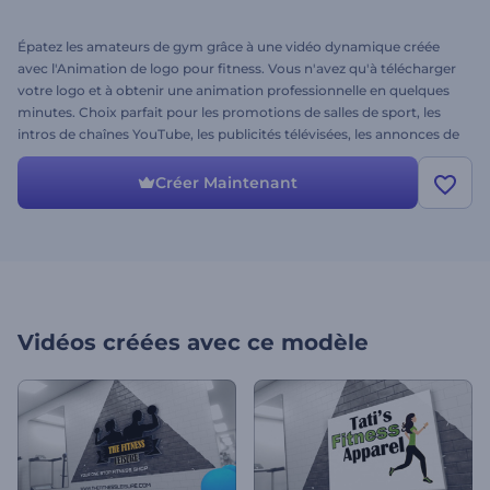
Épatez les amateurs de gym grâce à une vidéo dynamique créée
avec l'Animation de logo pour fitness. Vous n'avez qu'à télécharger
votre logo et à obtenir une animation professionnelle en quelques
minutes. Choix parfait pour les promotions de salles de sport, les
intros de chaînes YouTube, les publicités télévisées, les annonces de
remise en forme et bien plus encore. Faites-en l'essai dès
maintenant et soyez motivé par la puissance et la force.
Créer Maintenant
Vidéos créées avec ce modèle