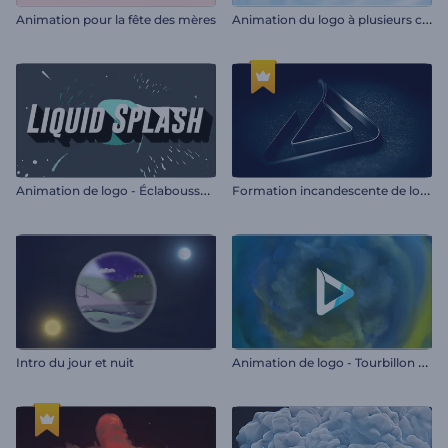
A
nimation du logo à plusieurs couches
Animation pour la fête des mères
A
nimation de logo - Éclaboussure de liquide
F
ormation incandescente de logo
A
nimation de logo - Tourbillon de fumée
Intro du jour et nuit