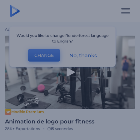
Accueil
Modèles
Animation De Logo Pour Fitness
Would you like to change Renderforest language
to English?
No, thanks
CHANGE
Modèle Premium
Animation de logo pour fitness
28K+
Exportations
15 secondes