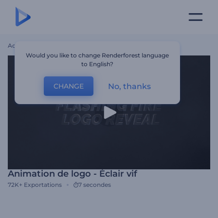
Accueil
Modèles
Animation De Logo - Éclair Vif
Would you like to change Renderforest language
to English?
No, thanks
CHANGE
Animation de logo - Éclair vif
72K+
Exportations
7 secondes