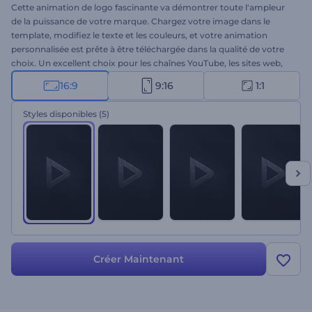
Cette animation de logo fascinante va démontrer toute l'ampleur
de la puissance de votre marque. Chargez votre image dans le
template, modifiez le texte et les couleurs, et votre animation
personnalisée est prête à être téléchargée dans la qualité de votre
choix. Un excellent choix pour les chaînes YouTube, les sites web,
les bandes-annonces de films, les publicités, et bien plus encore.
16:9
9:16
1:1
Essayez dès maintenant !
Styles disponibles
(5)
Créer Maintenant