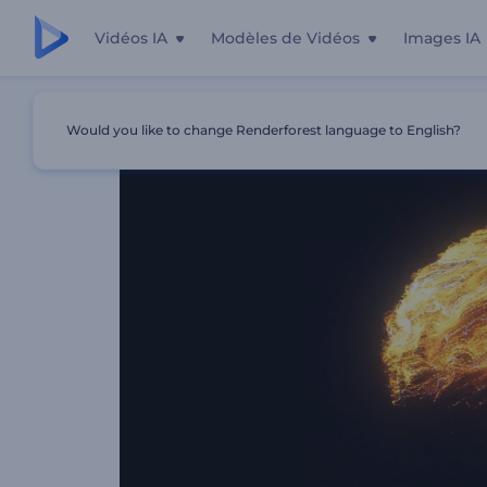
Vidéos IA
Modèles de Vidéos
Images IA
Accueil
Modèles
Intro Particules Brillantes Et Tourbill
Would you like to change Renderforest language to English?