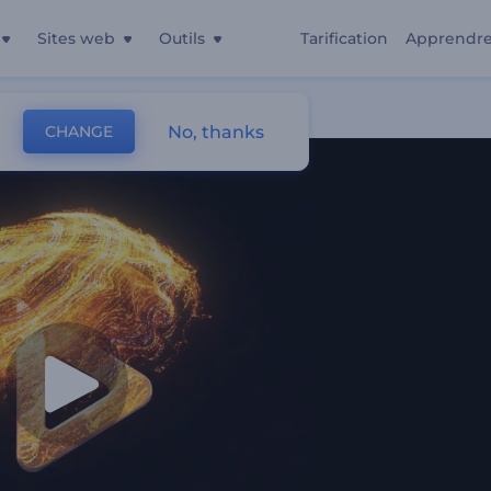
Sites web
Outils
Tarification
Apprendr
onnantes
No, thanks
CHANGE