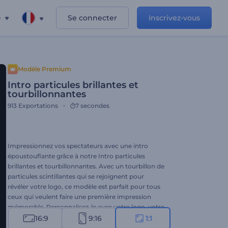
e
Se connecter
Inscrivez-vous
Modèle Premium
Intro particules brillantes et
tourbillonnantes
913
Exportations
7 secondes
Impressionnez vos spectateurs avec une intro
époustouflante grâce à notre Intro particules
brillantes et tourbillonnantes. Avec un tourbillon de
particules scintillantes qui se rejoignent pour
révéler votre logo, ce modèle est parfait pour tous
ceux qui veulent faire une première impression
mémorable. Personnalisez-le avec votre logo, votre
slogan et votre morceau de musique préféré pour
16:9
9:16
1:1
une introduction unique. Parfait pour les