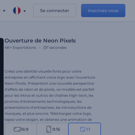
e
Se connecter
Inscrivez-vous
Ouverture de Neon Pixels
4K+
Exportations
7 secondes
Créez une identité visuelle forte pour votre
entreprise en affichant votre logo avec l'ouverture
Neon Pixels. Présentant une nouvelle perspective
d'effets de néon et de pixels, ce modèle est parfait
pour les intros et outros de chaînes high-tech, les
promos d'événements technologiques, les
présentations d'entreprises, les introductions de
marques, et plus encore. Téléchargez votre logo,
tapez votre slogan, et obtenez une animation de
logo hi-tech en quelques minutes. Essayez-le
16:9
9:16
1:1
maintenant !