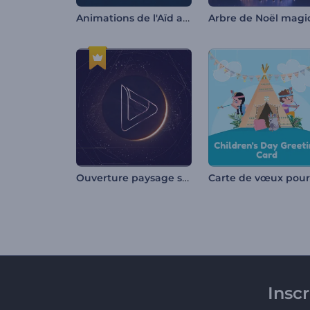
Animations de l'Aïd al-Adha
Ouverture paysage sablonneux
Insc