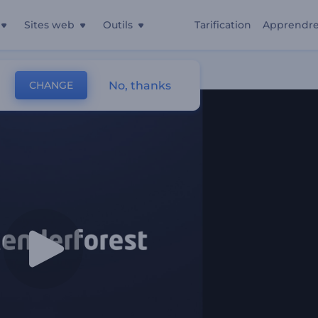
Sites web
Outils
Tarification
Apprendr
No, thanks
CHANGE