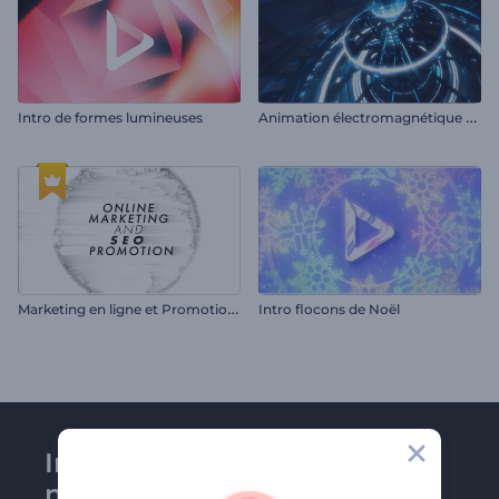
A
nimation électromagnétique du logo
Intro de formes lumineuses
M
arketing en ligne et Promotion SEO
Intro flocons de Noël
Inscrivez-vous à la
newsletter de