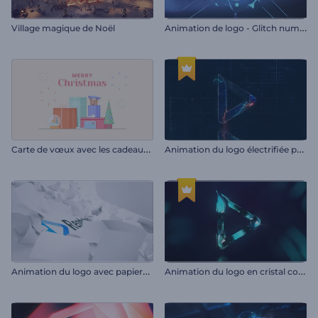
A
nimation de logo - Glitch numérique
Village magique de Noël
C
arte de vœux avec les cadeaux de Noël
A
nimation du logo électrifiée pour les jeux vidéo
A
nimation du logo avec papiers volants
A
nimation du logo en cristal coloré