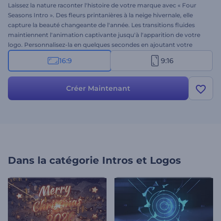
Laissez la nature raconter l'histoire de votre marque avec « Four
Seasons Intro ». Des fleurs printanières à la neige hivernale, elle
capture la beauté changeante de l'année. Les transitions fluides
maintiennent l'animation captivante jusqu'à l'apparition de votre
logo. Personnalisez-la en quelques secondes en ajoutant votre
logo, un message et une musique. Idéal pour la météo, les
16:9
9:16
présentations sur la nature, l'écologie, le climat, les voyages et plus
encore. Créez-la maintenant !
Créer Maintenant
Dans la catégorie
Intros et Logos