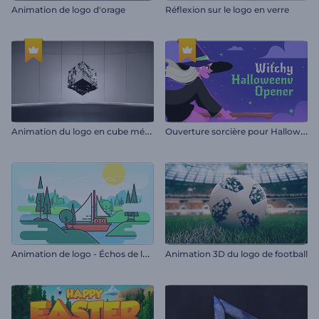
Animation de logo d'orage
Réflexion sur le logo en verre
A
nimation du logo en cube métallique
O
uverture sorcière pour Halloween
A
nimation de logo - Échos de la nature
Animation 3D du logo de football