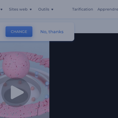
Sites web
Outils
Tarification
Apprendr
e
No, thanks
CHANGE