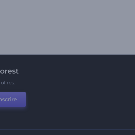
orest
offres.
nscrire