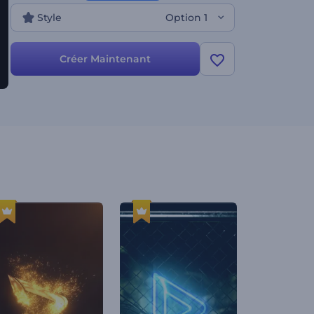
Style
Option 1
Créer Maintenant