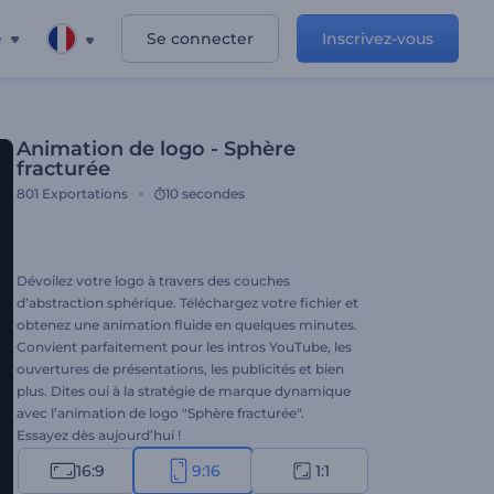
e
Se connecter
Inscrivez-vous
Animation de logo - Sphère
fracturée
801
Exportations
10 secondes
Dévoilez votre logo à travers des couches
d’abstraction sphérique. Téléchargez votre fichier et
obtenez une animation fluide en quelques minutes.
Convient parfaitement pour les intros YouTube, les
ouvertures de présentations, les publicités et bien
plus. Dites oui à la stratégie de marque dynamique
avec l’animation de logo "Sphère fracturée".
Essayez dès aujourd’hui !
16:9
9:16
1:1