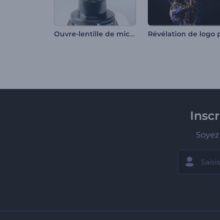
Ouvre-lentille de microscope
Insc
Soyez 