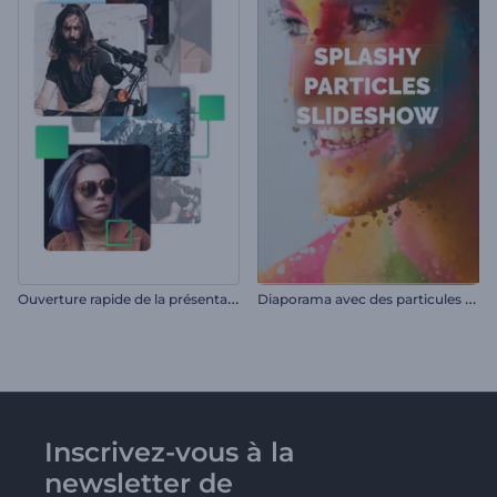
O
uverture rapide de la présentation
D
iaporama avec des particules éclaboussantes
Inscrivez-vous à la
newsletter de