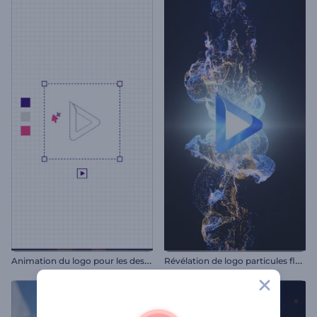
A
nimation du logo pour les designers
R
évélation de logo particules fluides