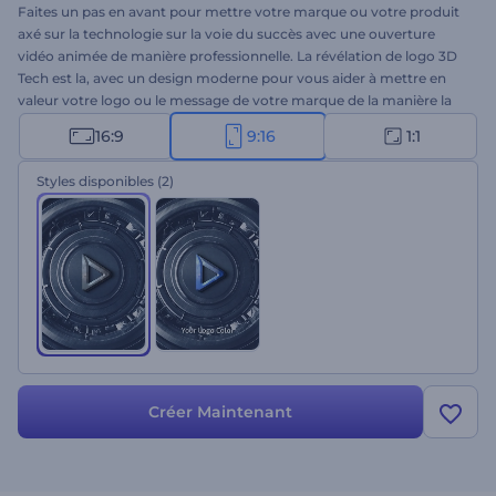
Faites un pas en avant pour mettre votre marque ou votre produit
axé sur la technologie sur la voie du succès avec une ouverture
vidéo animée de manière professionnelle. La révélation de logo 3D
Tech est la, avec un design moderne pour vous aider à mettre en
valeur votre logo ou le message de votre marque de la manière la
plus créative possible. Téléchargez votre logo, tapez le slogan de
16:9
9:16
1:1
votre entreprise et obtenez une animation de logo haute résolution
en quelques clics. Parfaitement adapté aux promotions
Styles disponibles
(2)
d'entreprises technologiques, aux présentations de marques ou de
produits, et à bien d'autres projets créatifs. Essayez-le maintenant !
Créer Maintenant