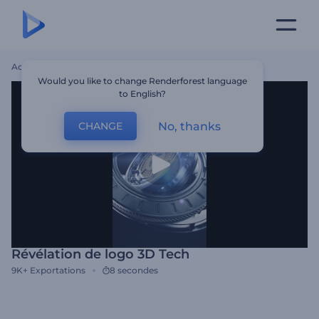
Accueil
Modèles
Révélation De Logo 3D Tech
Would you like to change Renderforest language
to English?
No, thanks
CHANGE
Révélation de logo 3D Tech
9K+
Exportations
8 secondes