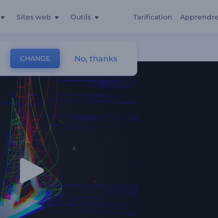
Sites web
Outils
Tarification
Apprendr
No, thanks
CHANGE