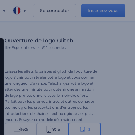
e
Se connecter
Inscrivez-vous
Ouverture de logo Glitch
1K+
Exportations
4 secondes
Laissez les effets futuristes et glitch de l'ouvrture de
logo s'unir pour révéler votre logo et vous donner
une longueur d'avance. Téléchargez votre logo et
attendez une minute pour obtenir une animation
de logo professionnelle avec le moindre effort.
Parfait pour les promos, intros et outros de haute
technologie, les présentations d'entreprise, les
introductions de chaînes technologiques, et plus
encore. Essayez ce modèle dès maintenant!
16:9
9:16
1:1