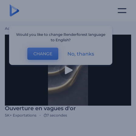
Accueil
Modèles
Ouverture En Vagues D'or
Would you like to change Renderforest language
to English?
No, thanks
CHANGE
Ouverture en vagues d'or
5K+
Exportations
7 secondes