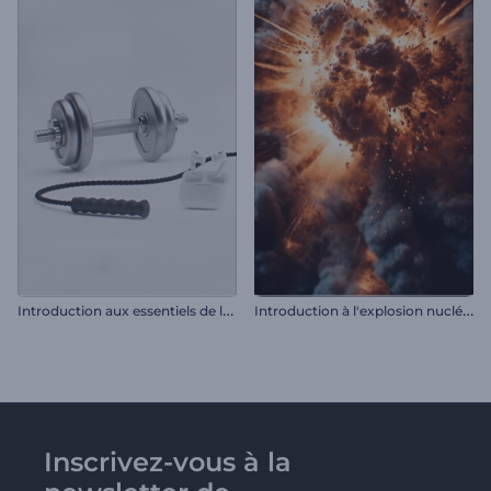
I
ntroduction aux essentiels de la salle de sport
I
ntroduction à l'explosion nucléaire
Inscrivez-vous à la