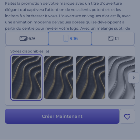
Faites la promotion de votre marque avec un titre d'ouverture
élégant qui captivera l'attention de vos clients potentiels et les
incitera à s'intéresser à vous. L'ouverture en vagues d'or est là, avec
une animation moderne de vagues dorées qui se développent à
partir du centre pour révéler votre logo. Avec un mélange subtil de
vagues noires et dorées, cet ouvreur moderne est sûr de faire de
16:9
9:16
1:1
n'importe quel projet commercial un succès. Prenez une minute
pour télécharger votre logo, écrivez votre slogan et attendez
Styles disponibles
(6)
quelques minutes pour obtenir votre générique animé de manière
professionnelle. Parfaitement adapté aux ouvertures d'entreprise,
aux lancements de produits, aux promotions de salons de
bijouterie, et bien plus encore. Ajoutez une touche d'élégance à
votre projet et laissez une impression durable sur votre public cible
avec cet opener moderne. Essayez-le maintenant !
Créer Maintenant